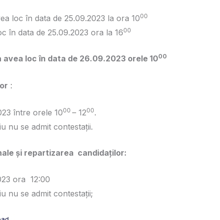
00
ea loc în data de 25.09.2023 la ora 10
00
oc în data de 25.09.2023 ora la 16
00
a avea loc în data de 26.09.2023 orele 10
or
:
00
00
023 între orele 10
– 12
.
u nu se admit contestații.
nale și repartizarea candidaților:
023 ora 12:00
u nu se admit contestații;
oad