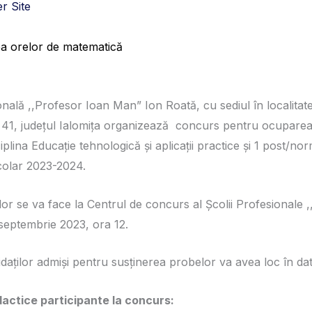
r Site
a orelor de matematică
nală ,,Profesor Ioan Man” Ion Roată, cu sediul în localitat
 41, județul Ialomița organizează concurs pentru ocuparea 
iplina Educație tehnologică și aplicații practice și 1 post/n
colar 2023-2024.
va face la Centrul de concurs al Școlii Profesionale ,
septembrie 2023, ora 12.
ilor admiși pentru susținerea probelor va avea loc în dat
dactice participante la concurs: