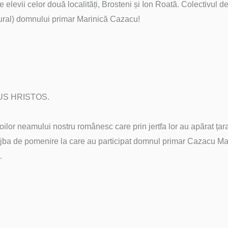
e elevii celor două localități, Brosteni și Ion Roată. Colectivul
ltural) domnului primar Marinică Cazacu!
US HRISTOS.
ilor neamului nostru românesc care prin jertfa lor au apărat țar
jba de pomenire la care au participat domnul primar Cazacu Marin
.