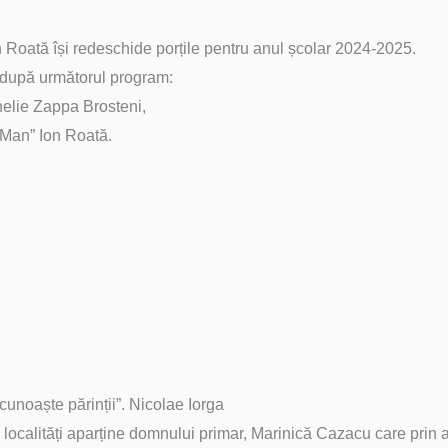
 Roată își redeschide porțile pentru anul școlar 2024-2025.
a după următorul program:
elie Zappa Brosteni,
 Man” Ion Roată.
cunoaște părinții”. Nicolae Iorga
 localități aparține domnului primar, Marinică Cazacu care prin a