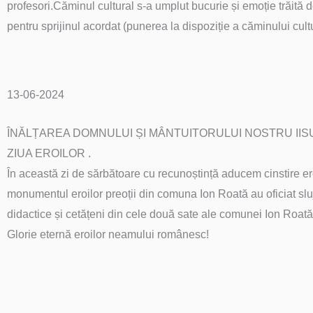
profesori.Căminul cultural s-a umplut bucurie și emoție trăită d
pentru sprijinul acordat (punerea la dispoziție a căminului cu
13-06-2024
ÎNĂLȚAREA DOMNULUI ȘI MÂNTUITORULUI NOSTRU IIS
ZIUA EROILOR .
În această zi de sărbătoare cu recunoștință aducem cinstire ero
monumentul eroilor preoții din comuna Ion Roată au oficiat slu
didactice și cetățeni din cele două sate ale comunei Ion Roată
Glorie eternă eroilor neamului românesc!