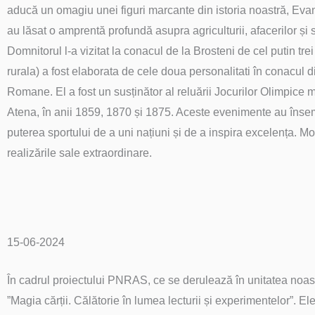
aducă un omagiu unei figuri marcante din istoria noastră, Evan
au lăsat o amprentă profundă asupra agriculturii, afacerilor ș
Domnitorul l-a vizitat la conacul de la Brosteni de cel putin 
rurala) a fost elaborata de cele doua personalitati în conacul 
Romane. El a fost un susținător al reluării Jocurilor Olimpice 
Atena, în anii 1859, 1870 și 1875. Aceste evenimente au însem
puterea sportului de a uni națiuni și de a inspira excelența. 
realizările sale extraordinare.
15-06-2024
În cadrul proiectului PNRAS, ce se derulează în unitatea noast
”Magia cărții. Călătorie în lumea lecturii și experimentelor”. Elevi