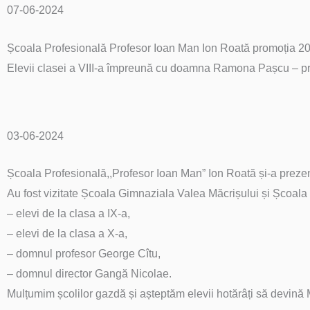
07-06-2024
Școala Profesională Profesor Ioan Man Ion Roată promoția 2
Elevii clasei a VIII-a împreună cu doamna Ramona Pașcu – pro
03-06-2024
Școala Profesională,,Profesor Ioan Man” Ion Roată și-a prezen
Au fost vizitate Școala Gimnaziala Valea Măcrișului și Școala 
– elevi de la clasa a IX-a,
– elevi de la clasa a X-a,
– domnul profesor George Cîtu,
– domnul director Gangă Nicolae.
Mulțumim școlilor gazdă și așteptăm elevii hotărâți să devi