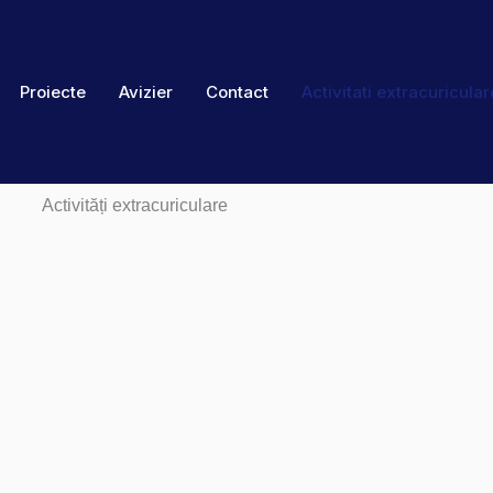
Proiecte
Avizier
Contact
Activitati extracuricular
Activități extracuriculare