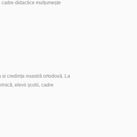
 de cadre didactice mulțumește
a și credința noastră ortodoxă. La
ică, elevii școlii, cadre