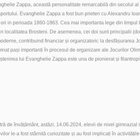
ghelie Zappa, această personalitate remarcabilă din secolul al X
i sportului. Evanghelie Zappa a fost bun prieten cu Alexandru Ioa
trei ori in perioada 1860-1863. Cea mai importanta lege din timpu
din localitatea Brosteni. De asemenea, cei doi sunt principalii (d
moderne, contribuind financiar și organizatoric la desfășurarea 
nat pași importanți în procesul de organizare ale Jocurilor Oli
Moștenirea lui Evanghelie Zappa este una de pionierat și filantro
ră de învățământ, astăzi, 14.06.2024, elevii de nivel gimnazial
lor le-a fost stârnită curiozitate și au fost implicați în activitățile