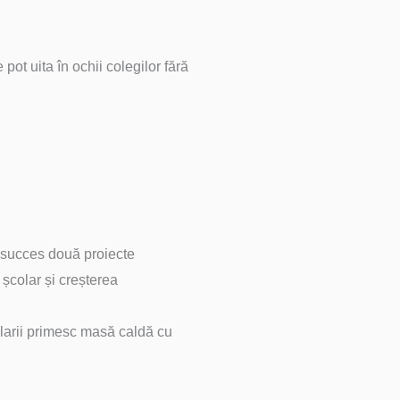
ot uita în ochii colegilor fără
 succes două proiecte
colar și creșterea
larii primesc masă caldă cu