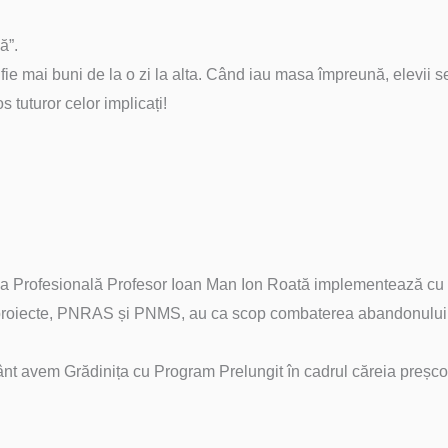
ă”.
 mai buni de la o zi la alta. Când iau masa împreună, elevii se p
 tuturor celor implicați!
oala Profesională Profesor Ioan Man Ion Roată implementează cu
 proiecte, PNRAS și PNMS, au ca scop combaterea abandonului ș
ânt avem Grădinița cu Program Prelungit în cadrul căreia preșco