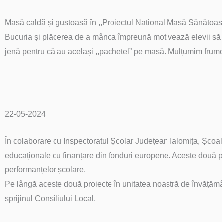
Masă caldă și gustoasă în ,,Proiectul National Masă Sănătoas
Bucuria și plăcerea de a mânca împreună motivează elevii să fie
jenă pentru că au același ,,pachetel” pe masă. Mulțumim frumos
22-05-2024
În colaborare cu Inspectoratul Școlar Județean Ialomița, Șc
educaționale cu finanțare din fonduri europene. Aceste două
performanțelor școlare.
Pe lângă aceste două proiecte în unitatea noastră de învățăm
sprijinul Consiliului Local.