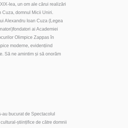
IX-lea, un om ale cărui realizări
n Cuza, domnul Micii Uniri.
l lui Alexandru Ioan Cuza (Legea
onatori)fondatori ai Academiei
Jocurilor Olimpice Zappas în
mpice moderne, evidențiind
pie. Să ne amintim și să onorăm
 s-au bucurat de Spectacolul
 cultural-științifice de către domnii