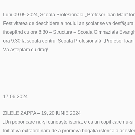
Luni,09.09.2024, Școala Profesională ,,Profesor Ioan Man” Ion
Festivitatea de deschidere a noului an școlar se va desfășur
începând cu ora 8:30 – Structura – Școala Gimnaziala Evangh
ora 9:30 la școala centru, Școala Profesională ,,Profesor Ioan
Vă așteptăm cu drag!
17-06-2024
ZILELE ZAPPA – 19, 20 IUNIE 2024
„Un popor care nu-și cunoaște istoria, e ca un copil care nu-și 
Inițiativa extraordinară de a promova bogăția istorică a acestei