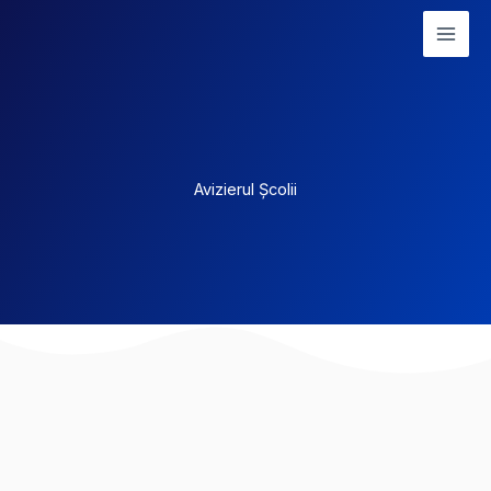
Skip
to
content
Avizierul Școlii